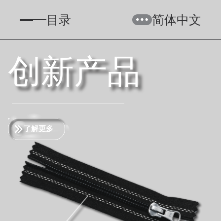
目录
简体中文
创新产品
了解更多